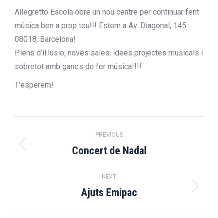
Allegretto Escola obre un nou centre per continuar fent
música ben a prop teu!!! Estem a Av. Diagonal, 145
08018, Barcelona!
Plens d’il·lusió, noves sales, idees projectes musicals i
sobretot amb ganes de fer música!!!!
T’esperem!
Post
PREVIOUS
navigation
Concert de Nadal
Previous
post:
NEXT
Ajuts Emipac
Next
post: