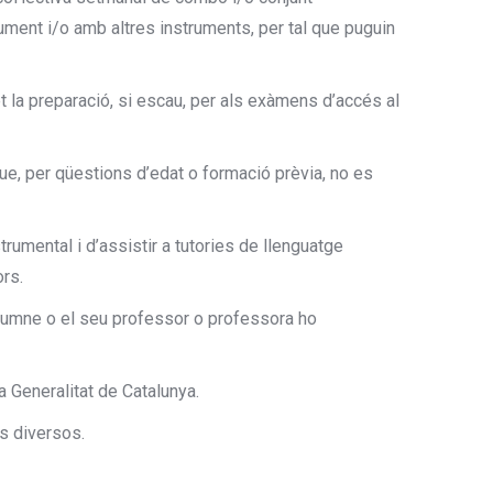
ment i/o amb altres instruments, per tal que puguin
t la preparació, si escau, per als exàmens d’accés al
e, per qüestions d’edat o formació prèvia, no es
strumental i d’assistir a tutories de llenguatge
ors.
alumne o el seu professor o professora ho
 Generalitat de Catalunya.
s diversos.