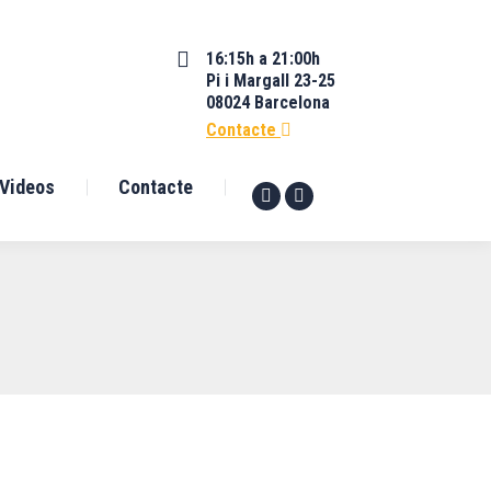
16:15h a 21:00h
Pi i Margall 23-25
08024 Barcelona
Contacte
Videos
Contacte
Facebook
YouTube
page
page
opens
opens
in
in
new
new
window
window