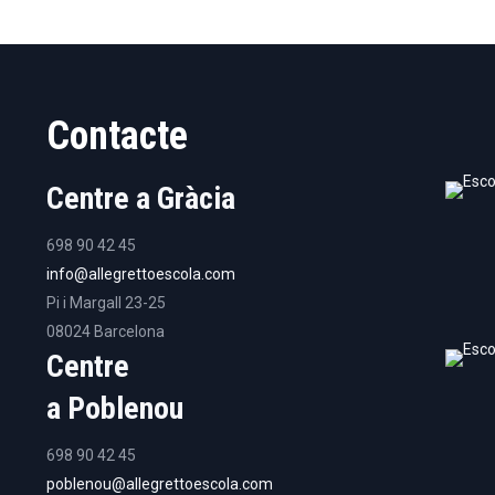
Contacte
Centre a Gràcia
698 90 42 45
info@allegrettoescola.com
Pi i Margall 23-25
08024 Barcelona
Centre
a Poblenou
698 90 42 45
poblenou@allegrettoescola.com