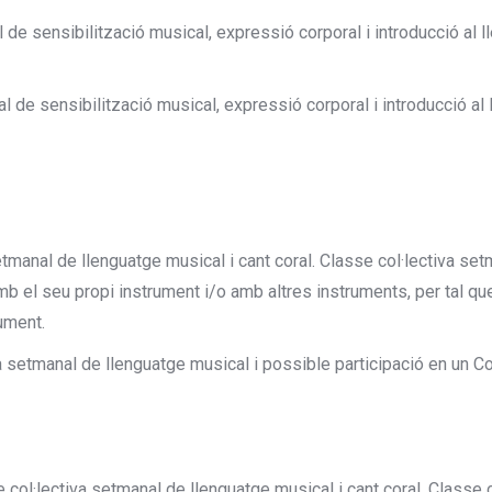
l de sensibilització musical, expressió corporal i introducció al
al de sensibilització musical, expressió corporal i introducció a
setmanal de llenguatge musical i cant coral. Classe col·lectiva s
 el seu propi instrument i/o amb altres instruments, per tal que
ument.
a setmanal de llenguatge musical i possible participació en un Co
 col·lectiva setmanal de llenguatge musical i cant coral. Classe 