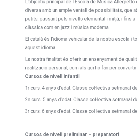
L’objectiu principal de l’Escola de Música Allegretto
diversa amb un ample ventall de possibilitats, que ab
petits, passant pels nivells elemental i mitjà, i fins
clàssica com en jazz i música moderna.
El català és l’idioma vehicular de la nostra escola i 
aquest idioma.
La nostra finalitat és oferir un ensenyament de quali
realització personal, com als qui ho fan per converti
Cursos de nivell infantil
1r curs: 4 anys d’edat. Classe col·lectiva setmanal d
2n curs: 5 anys d’edat. Classe col·lectiva setmanal 
3r curs: 6 anys d’edat. Classe col·lectiva setmanal d
Cursos de nivell preliminar – preparatori