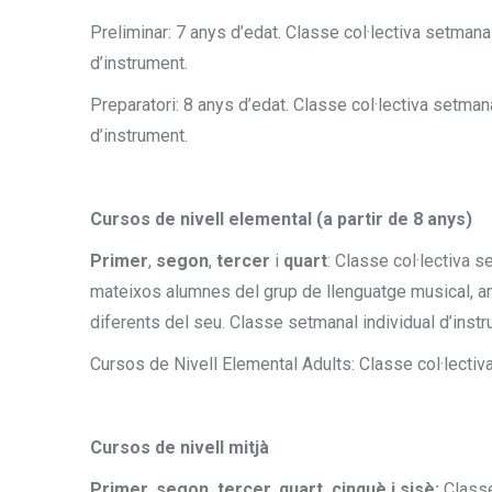
Preliminar: 7 anys d’edat. Classe col·lectiva setmana
d’instrument.
Preparatori: 8 anys d’edat. Classe col·lectiva setman
d’instrument.
Cursos de nivell elemental (a partir de 8 anys)
Primer
,
segon
,
tercer
i
quart
: Classe col·lectiva 
mateixos alumnes del grup de llenguatge musical, amb
diferents del seu. Classe setmanal individual d’instr
Cursos de Nivell Elemental Adults: Classe col·lectiv
Cursos de nivell mitjà
Primer, segon, tercer, quart, cinquè i sisè:
Classe