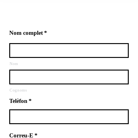
Nom complet
*
Nom
Cognoms
Telèfon
*
Correu-E
*