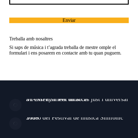
Treballa amb nosaltres
Si saps de música i t’agrada treballa de mestre omple el
formulari i ens posarem en contacte amb tu quan puguem.
MANIFEST Per un accés just i universal a l’ensenyament musical
Video del Festival de música Simfonic 2018