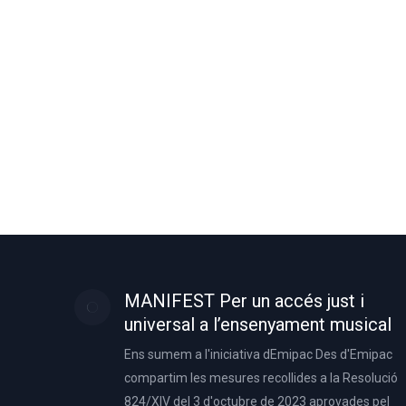
MANIFEST Per un accés just i
universal a l’ensenyament musical
Ens sumem a l'iniciativa dEmipac Des d'Emipac
compartim les mesures recollides a la Resolució
824/XIV del 3 d'octubre de 2023 aprovades pel