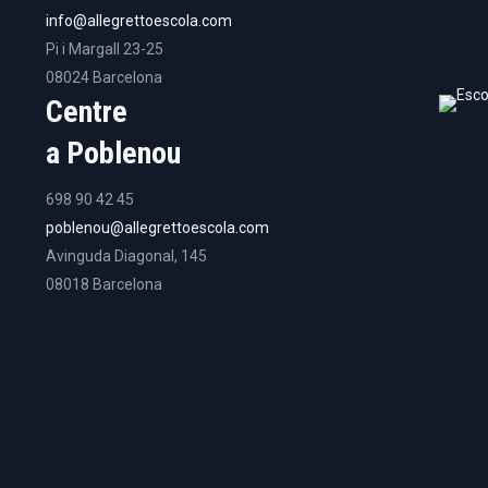
info@allegrettoescola.com
Pi i Margall 23-25
08024 Barcelona
Centre
a Poblenou
698 90 42 45
poblenou@allegrettoescola.com
Avinguda Diagonal, 145
08018 Barcelona