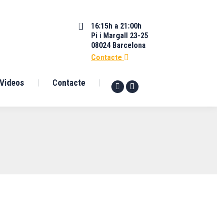
16:15h a 21:00h
Pi i Margall 23-25
08024 Barcelona
Contacte
Videos
Contacte
Facebook
YouTube
page
page
opens
opens
in
in
new
new
window
window