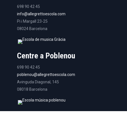
698 90 42 45
info@allegrettoescola.com
Pi i Margall 23-25
08024 Barcelona
Centre a Poblenou
698 90 42 45
poblenou@allegrettoescola.com
Avinguda Diagonal, 145
08018 Barcelona