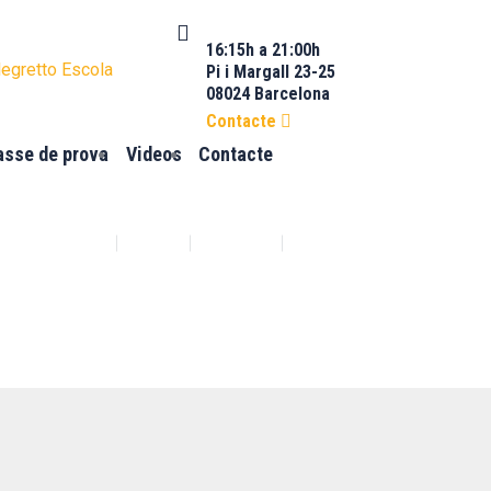
16:15h a 21:00h
Pi i Margall 23-25
08024 Barcelona
Contacte
asse de prova
Videos
Contacte
Facebook
YouTube
page
page
opens
opens
in
in
new
new
window
window