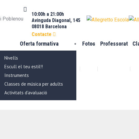
10:00h a 21:00h
 i Poblenou
Avinguda Diagonal, 145
08018 Barcelona
Contacte
Oferta formativa
Fotos
Professorat
Cl
Nivells
Escull el teu estil!!
Instruments
Classes de música per adults
Activitats d’avaluació