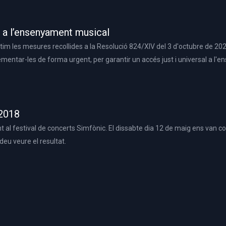
 a l’ensenyament musical
m les mesures recollides a la Resolució 824/XIV del 3 d'octubre de 20
lementar-les de forma urgent, per garantir un accés just i universal a l
 2018
al festival de concerts Simfònic. El dissabte dia 12 de maig ens van con
eu veure el resultat.