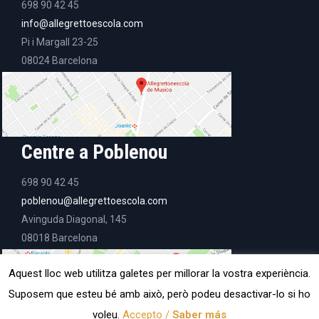
698 90 42 45
info@allegrettoescola.com
Pi i Margall 23-25
08024 Barcelona
Centre a Poblenou
698 90 42 45
poblenou@allegrettoescola.com
Avinguda Diagonal, 145
08018 Barcelona
Aquest lloc web utilitza galetes per millorar la vostra experiència.
Suposem que esteu bé amb això, però podeu desactivar-lo si ho
voleu.
Accepto /
Saber más