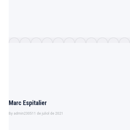
Marc Espitalier
By
admin2305
11 de juliol de 2021