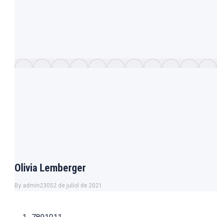
Olivia Lemberger
By
admin2305
2 de juliol de 2021