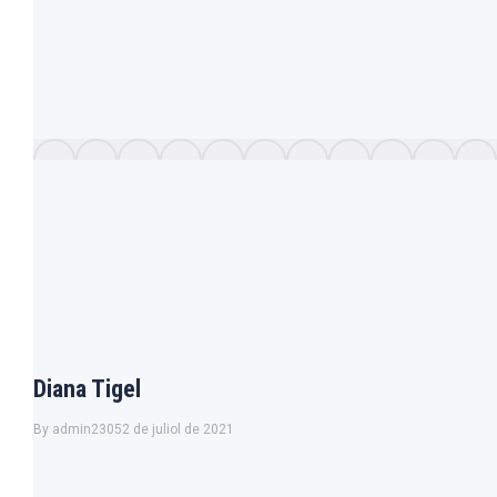
Diana Tigel
By
admin2305
2 de juliol de 2021