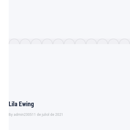
Lila Ewing
By
admin2305
11 de juliol de 2021