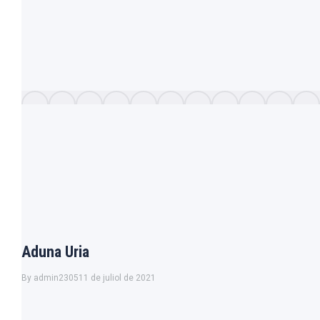
Aduna Uria
By
admin2305
11 de juliol de 2021