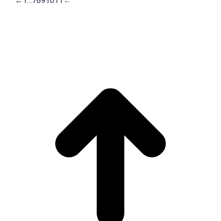
←
1
…
7
8
9
10
11
←