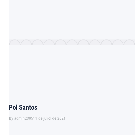
Pol Santos
By
admin2305
11 de juliol de 2021