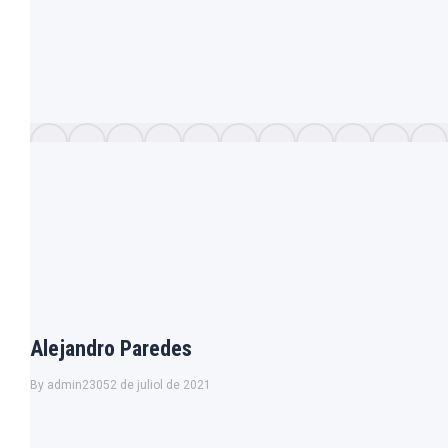
Alejandro Paredes
By
admin2305
2 de juliol de 2021